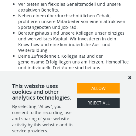
Wir bieten ein flexibles Gehaltsmodell und unsere
attraktiven Benefits.
Neben einem überdurchschnittlichen Gehalt,
profitieren unsere Mitarbeiter von einem attraktiven
Sportangeboten und Job-rad.
Beratungshaus sind unsere Kollegen unser einziges
und wertvollstes Kapital. Wir investieren in dein
Know-how und eine kontinuierliche Aus- und
Weiterbildung.
Deine Zufriedenheit, Kollegialität und der
gemeinsame Erfolg liegen uns am Herzen. Homeoffice
und individuelle Freiräume sind bei uns
selbstverständlich.
This website uses
ALLOW
cookies and other
Wir freuen uns auf Deine Bewerbung!
analytics technologies.
REJECT ALL
By selecting "Allow", you
SHARE
APPLY
consent to the recording, use
and sharing of your website
activity by this website and its
service providers.
POWERED BY